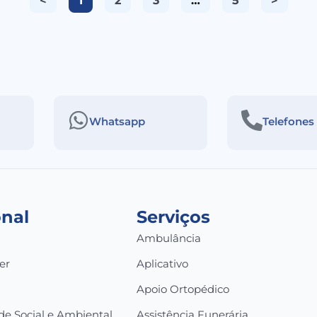
<
1
2
3
…
5
>
Whatsapp
Telefones
onal
Serviços
Ambulância
er
Aplicativo
a
Apoio Ortopédico
de Social e Ambiental
Assistência Funerária