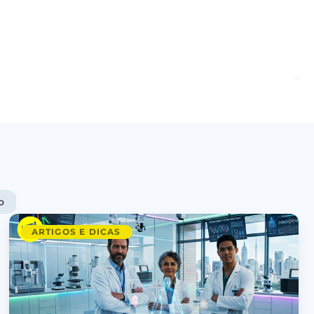
o
Promoções
Psicologia
Saúde
Cidades
ARTIGOS E DICAS