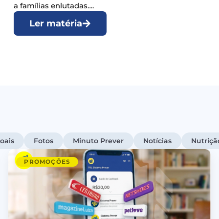
a famílias enlutadas….
Ler matéria
oais
Fotos
Minuto Prever
Notícias
Nutriçã
PROMOÇÕES