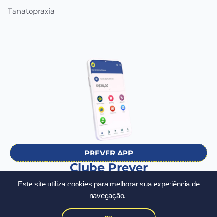
Tanatopraxia
PREVER APP
Clube Prever
O Prever onde você estiver
Este site utiliza cookies para melhorar sua experiência de
Baixe hoje mesmo:
navegação.