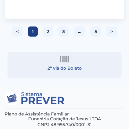
<
1
2
3
…
5
>
2ª via do Boleto
Plano de Assistência Familiar
Funerária Coração de Jesus LTDA
CNPJ 48.995.740/0001-31