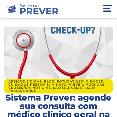
ARTIGOS E DICAS
,
BLOG
,
BOTUCATU/SP
,
CIDADES
,
CUIDADOS PESSOAIS
,
MINUTO PREVER
,
MOGI DAS
CRUZES/SP
,
NOTÍCIAS
,
SÃO MANUEL/SP
,
SÃO
PAULO
,
SAÚDE
Sistema Prever: agende
sua consulta com
médico clínico geral na