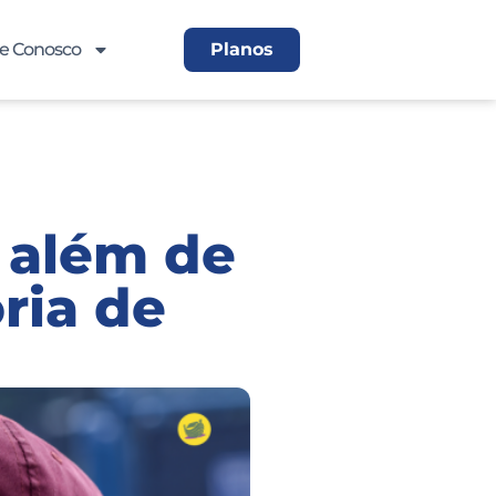
le Conosco
Planos
 além de
ria de