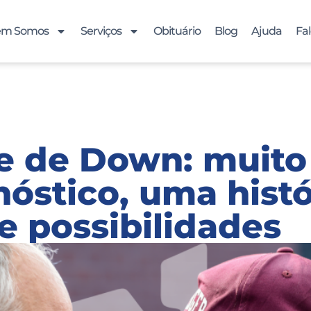
m Somos
Serviços
Obituário
Blog
Ajuda
Fa
e de Down: muito
óstico, uma histó
e possibilidades