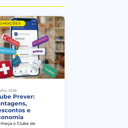
OMOÇÕES
julho, 2026
ube Prever:
antagens,
escontos e
conomia
nheça o Clube de