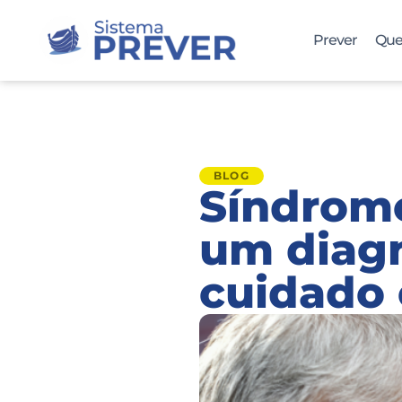
Prever
Que
BLOG
Síndrom
um diagn
cuidado 