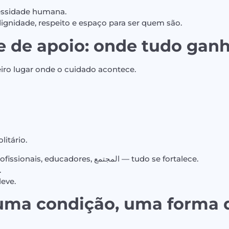
essidade humana.
gnidade, respeito e espaço para ser quem são.
e de apoio: onde tudo ganh
eiro lugar onde o cuidado acontece.
litário.
Quando existe uma rede — profissionais, educadores, المجتمع — tudo se fortalece.
.
eve.
uma condição, uma forma 