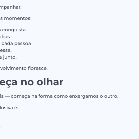
ompanhar.
nos momentos:
a conquista
afios
e cada pessoa
essa.
 junto.
volvimento floresce.
eça no olhar
eis — começa na forma como enxergamos o outro.
usiva é:
s