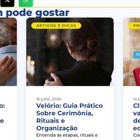
 pode gostar
ARTIGOS E DICAS
PR
16 julho, 2026
14 
o:
Velório: Guia Prático
Cl
Sobre Cerimônia,
v
de
Rituais e
d
Organização
e
Entenda as etapas, rituais e
Co