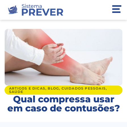
ARTIGOS E DICAS
,
BLOG
,
CUIDADOS PESSOAIS
,
SAÚDE
Qual compressa usar
em caso de contusões?