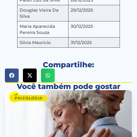
Paulo Luiz da Silva
26/12/2025
Douglas Vieira Da
29/12/2025
Silva
Maria Aparecida
30/12/2025
Pereira Souza
Silvia Mauricio
31/12/2025
Compartilhe:
Você também pode gostar
PSICOLOGIA