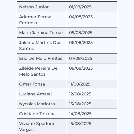
Nelson Junior
01/08/2025
Ademar Ferraz
04/08/2025
Pedroso
Maria Janaina Tomaz
05/08/2025
Juliano Martins Dos
06/08/2025
Santos
Eric De Melo Freitas
07/08/2025
Zileide Pereira De
08/08/2025
Melo Santos
Omar Tonsa
11/08/2025
Luciana Amaral
12/08/2025
Nycolas Mariotto
13/08/2025
Cristiane Teixeira
14/08/2025
Viviane Spadoni
15/08/2025
Vargas