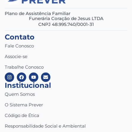
Plano de Assistência Familiar
Funerária Coração de Jesus LTDA
CNPJ 48.995.740/0001-31
Contato
Fale Conosco
Associe-se
Trabalhe Conosco
Institucional
Quem Somos
O Sistema Prever
Código de Ética
Responsabilidade Social e Ambiental