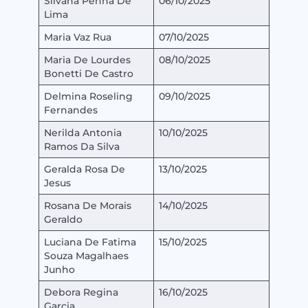
Silvana Penha De
06/10/2025
Lima
Maria Vaz Rua
07/10/2025
Maria De Lourdes
08/10/2025
Bonetti De Castro
Delmina Roseling
09/10/2025
Fernandes
Nerilda Antonia
10/10/2025
Ramos Da Silva
Geralda Rosa De
13/10/2025
Jesus
Rosana De Morais
14/10/2025
Geraldo
Luciana De Fatima
15/10/2025
Souza Magalhaes
Junho
Debora Regina
16/10/2025
Garcia