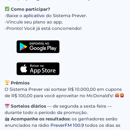
Como participar?
-Baixe o
aplicativo
do Sistema Prever.
-Vincule seu plano ao app.
-Pronto! Você já está concorrendo!
Prêmios
O Sistema Prever vai sortear R$ 10.000,00 em cupons
de R$ 100,00 para você aproveitar no McDonald’s!
Sorteios diários
— de segunda a sexta-feira —
durante todo o período da promoção.
Acompanhe os resultados:
os ganhadores serão
anunciados na rádio
PreverFM 100.9
todos os dias as