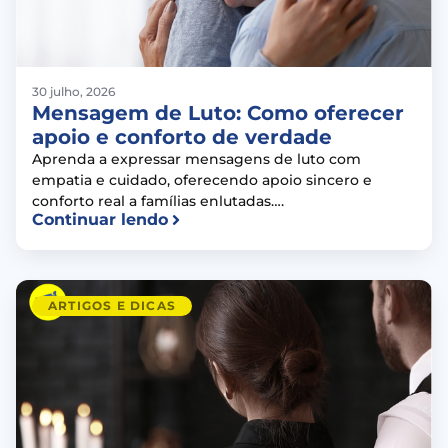
30 julho, 2026
Mensagem de Luto: Como oferecer
apoio e conforto de verdade
Aprenda a expressar mensagens de luto com
empatia e cuidado, oferecendo apoio sincero e
conforto real a famílias enlutadas….
Continuar lendo
ARTIGOS E DICAS