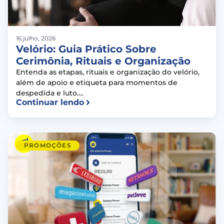
16 julho, 2026
Velório: Guia Prático Sobre
Cerimônia, Rituais e Organização
Entenda as etapas, rituais e organização do velório,
além de apoio e etiqueta para momentos de
despedida e luto….
Continuar lendo
PROMOÇÕES