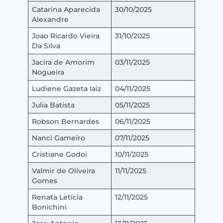
Catarina Aparecida
30/10/2025
Alexandre
Joao Ricardo Vieira
31/10/2025
Da Silva
Jacira de Amorim
03/11/2025
Nogueira
Ludiene Gazeta Iaiz
04/11/2025
Julia Batista
05/11/2025
Robson Bernardes
06/11/2025
Nanci Gameiro
07/11/2025
Cristiane Godoi
10/11/2025
Valmir de Oliveira
11/11/2025
Gomes
Renata Letícia
12/11/2025
Bonichini