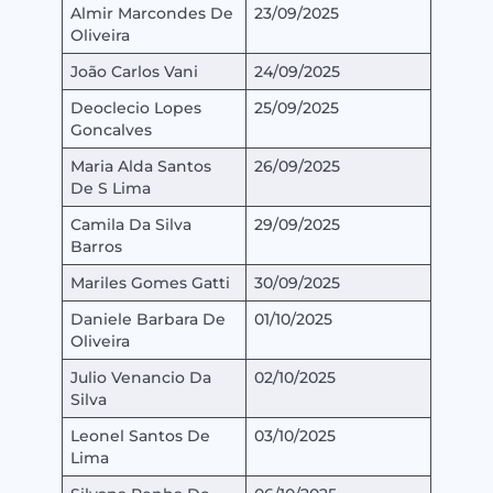
Almir Marcondes De
23/09/2025
Oliveira
João Carlos Vani
24/09/2025
Deoclecio Lopes
25/09/2025
Goncalves
Maria Alda Santos
26/09/2025
De S Lima
Camila Da Silva
29/09/2025
Barros
Mariles Gomes Gatti
30/09/2025
Daniele Barbara De
01/10/2025
Oliveira
Julio Venancio Da
02/10/2025
Silva
Leonel Santos De
03/10/2025
Lima