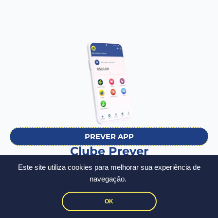
PREVER APP
Clube Prever
O Prever onde você estiver
Este site utiliza cookies para melhorar sua experiência de
Baixe hoje mesmo:
navegação.
OK