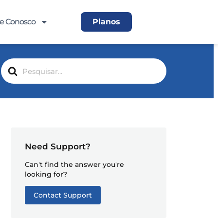
le Conosco
Planos
Search
For
Need Support?
Can't find the answer you're
looking for?
Contact Support