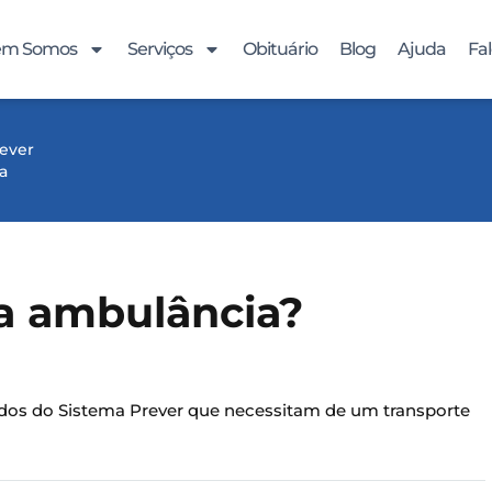
m Somos
Serviços
Obituário
Blog
Ajuda
Fa
ever
a
a ambulância?
iados do Sistema Prever que necessitam de um transporte