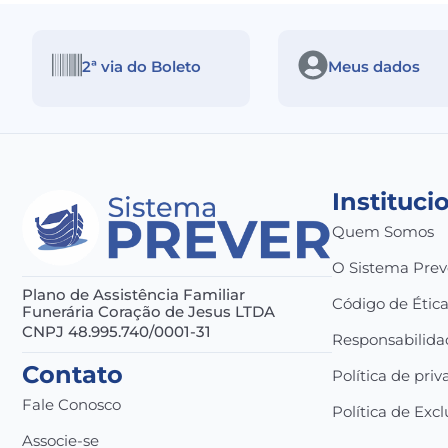
2ª via do Boleto
Meus dados
Instituci
Quem Somos
O Sistema Prev
Plano de Assistência Familiar
Código de Étic
Funerária Coração de Jesus LTDA
CNPJ 48.995.740/0001-31
Responsabilida
Contato
Política de pri
Fale Conosco
Política de Exc
Associe-se