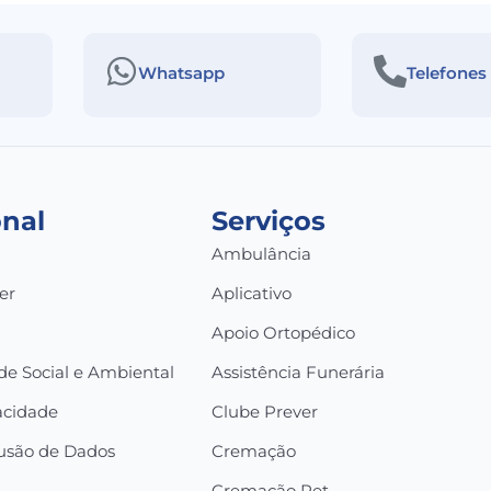
Whatsapp
Telefones
onal
Serviços
Ambulância
er
Aplicativo
a
Apoio Ortopédico
de Social e Ambiental
Assistência Funerária
vacidade
Clube Prever
lusão de Dados
Cremação
Cremação Pet