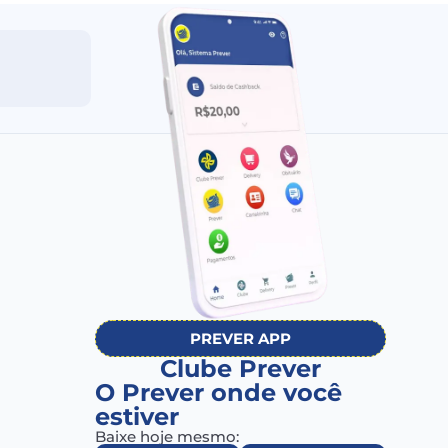
2ª via do Boleto
Meu
PREVER APP
Clube Prever
O Prever onde você
estiver
Baixe hoje mesmo: