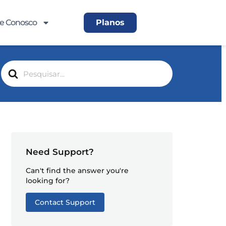
le Conosco
Planos
Search
For
Need Support?
Can't find the answer you're
looking for?
Contact Support