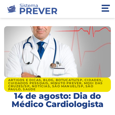
ARTIGOS E DICAS
,
BLOG
,
BOTUCATU/SP
,
CIDADES
,
CUIDADOS PESSOAIS
,
MINUTO PREVER
,
MOGI DAS
CRUZES/SP
,
NOTÍCIAS
,
SÃO MANUEL/SP
,
SÃO
PAULO
,
SAÚDE
14 de agosto: Dia do
Médico Cardiologista